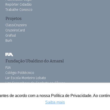
Repórter Cidadão
Trabalhe Conosco
Projetos
ClassiCruzeiro
CruzeiroCard
Grafsul
Burh
Fundação Ubaldino do Amaral
FUA
Colégio Politécnico
Lar Escola Monteiro Lobato
Liga Sorocabana de Combate ao Câncer
Vila dos Velhinhos
Pink do Bem OSSEL
antes de acordo com a nossa Política de Privacidade. Ao cont
Saiba mais