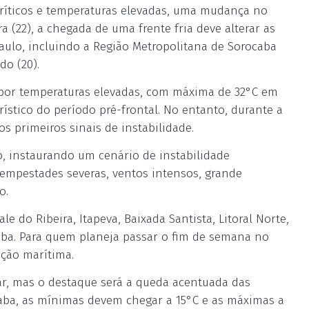
 críticos e temperaturas elevadas, uma mudança no
 (22), a chegada de uma frente fria deve alterar as
aulo, incluindo a Região Metropolitana de Sorocaba
do (20).
 por temperaturas elevadas, com máxima de 32°C em
rístico do período pré-frontal. No entanto, durante a
os primeiros sinais de instabilidade.
o, instaurando um cenário de instabilidade
, tempestades severas, ventos intensos, grande
o.
e do Ribeira, Itapeva, Baixada Santista, Litoral Norte,
aba. Para quem planeja passar o fim de semana no
ação marítima.
izar, mas o destaque será a queda acentuada das
aba, as mínimas devem chegar a 15°C e as máximas a