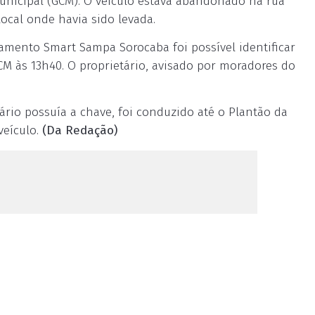
Municipal (GCM). O veículo estava abandonado na rua
cal onde havia sido levada.
mento Smart Sampa Sorocaba foi possível identificar
M às 13h40. O proprietário, avisado por moradores do
rio possuía a chave, foi conduzido até o Plantão da
 veículo.
(Da Redação)