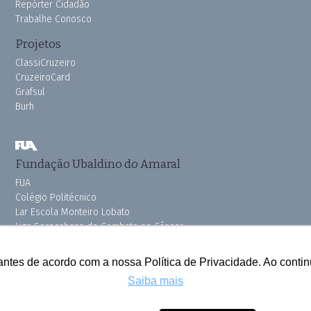
Repórter Cidadão
Trabalhe Conosco
Projetos
ClassiCruzeiro
CruzeiroCard
Grafsul
Burh
Fundação Ubaldino do Amaral
FUA
Colégio Politécnico
Lar Escola Monteiro Lobato
Liga Sorocabana de Combate ao Câncer
Vila dos Velhinhos
Pink do Bem OSSEL
antes de acordo com a nossa Política de Privacidade. Ao cont
Saiba mais