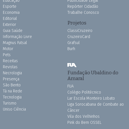
Educação
Publicidade Legal
Esporte
Repórter Cidadão
Economia
Trabalhe Conosco
Editorial
Projetos
Exterior
Guia Saúde
ClassiCruzeiro
Informação Livre
CruzeiroCard
Magnus Futsal
Grafsul
Motor
Burh
Pets
Receitas
Revistas
Fundação Ubaldino do
Necrologia
Amaral
Presença
São Bento
FUA
Tá na Rede
Colégio Politécnico
Tecnologia
Lar Escola Monteiro Lobato
Turismo
Liga Sorocabana de Combate ao
Uniso Ciência
Câncer
Vila dos Velhinhos
Pink do Bem OSSEL