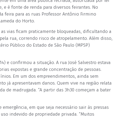
ente em uma área pública fechada, autorizada por lei
, e é fonte de renda para diversos feirantes. No
 feira para as ruas Professor Antônio Firmino
alameda do Horto.
 as vias ficam praticamente bloqueadas, dificultando a
pela rua, correndo risco de atropelamento. Além disso,
stério Público do Estado de São Paulo (MPSP)
4) e confirmou a situação. A rua José Salvestro estava
orias expostas e grande concentração de pessoas.
mínios. Em um dos empreendimentos, ainda sem
to já apresentavam danos. Quem vive na região relata
da de madrugada. “A partir das 3h30 começam a bater
emergência, em que seja necessário sair às pressas
o uso indevido de propriedade privada. “Muitos