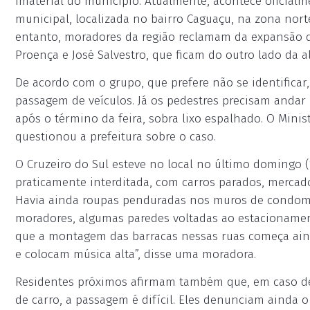
Imaterial do município. Atualmente, acontece oficialm
municipal, localizada no bairro Caguaçu, na zona norte
entanto, moradores da região reclamam da expansão da
Proença e José Salvestro, que ficam do outro lado da 
De acordo com o grupo, que prefere não se identificar,
passagem de veículos. Já os pedestres precisam andar 
após o término da feira, sobra lixo espalhado. O Mini
questionou a prefeitura sobre o caso.
O Cruzeiro do Sul esteve no local no último domingo (1
praticamente interditada, com carros parados, mercad
Havia ainda roupas penduradas nos muros de condo
moradores, algumas paredes voltadas ao estacionamen
que a montagem das barracas nessas ruas começa ain
e colocam música alta”, disse uma moradora.
Residentes próximos afirmam também que, em caso de 
de carro, a passagem é difícil. Eles denunciam ainda 