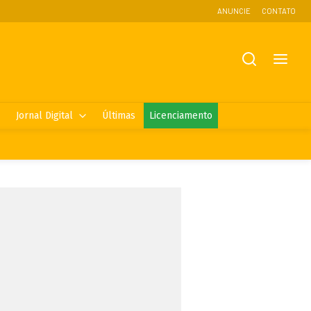
ANUNCIE
CONTATO
Jornal Digital
Últimas
Licenciamento