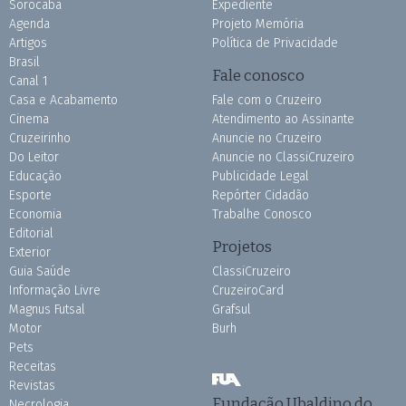
Sorocaba
Expediente
Agenda
Projeto Memória
Artigos
Política de Privacidade
Brasil
Fale conosco
Canal 1
Casa e Acabamento
Fale com o Cruzeiro
Cinema
Atendimento ao Assinante
Cruzeirinho
Anuncie no Cruzeiro
Do Leitor
Anuncie no ClassiCruzeiro
Educação
Publicidade Legal
Esporte
Repórter Cidadão
Economia
Trabalhe Conosco
Editorial
Projetos
Exterior
Guia Saúde
ClassiCruzeiro
Informação Livre
CruzeiroCard
Magnus Futsal
Grafsul
Motor
Burh
Pets
Receitas
Revistas
Fundação Ubaldino do
Necrologia