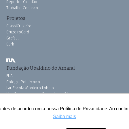
Repórter Cidadão
Trabalhe Conosco
Projetos
ClassiCruzeiro
CruzeiroCard
Grafsul
Burh
Fundação Ubaldino do Amaral
FUA
Colégio Politécnico
Lar Escola Monteiro Lobato
Liga Sorocabana de Combate ao Câncer
Vila dos Velhinhos
Pink do Bem OSSEL
antes de acordo com a nossa Política de Privacidade. Ao cont
Saiba mais