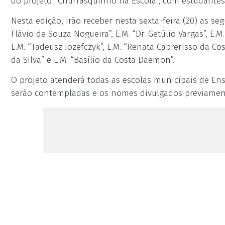
do projeto “Churrasquinho na Escola”, com estudante
Nesta edição, irão receber nesta sexta-feira (20) as seg
Flávio de Souza Nogueira”, E.M. “Dr. Getúlio Vargas”, E.M
E.M. “Tadeusz Jozefczyk”, E.M. “Renata Cabrerisso da Cos
da Silva” e E.M. “Basílio da Costa Daemon”.
O projeto atenderá todas as escolas municipais de E
serão contempladas e os nomes divulgados previamen