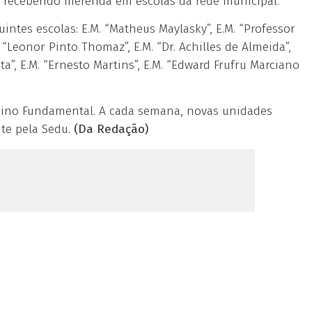
s recebendo merenda em escolas da rede municipal.
uintes escolas: E.M. “Matheus Maylasky”, E.M. “Professor
. “Leonor Pinto Thomaz”, E.M. “Dr. Achilles de Almeida”,
ta”, E.M. “Ernesto Martins”, E.M. “Edward Frufru Marciano
nsino Fundamental. A cada semana, novas unidades
te pela Sedu.
(Da Redação)