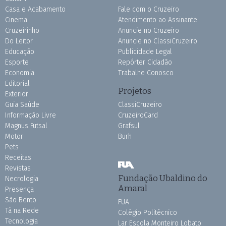
Casa e Acabamento
Fale com o Cruzeiro
Cinema
Atendimento ao Assinante
Cruzeirinho
Anuncie no Cruzeiro
Do Leitor
Anuncie no ClassiCruzeiro
Educação
Publicidade Legal
Esporte
Repórter Cidadão
Economia
Trabalhe Conosco
Editorial
Projetos
Exterior
Guia Saúde
ClassiCruzeiro
Informação Livre
CruzeiroCard
Magnus Futsal
Grafsul
Motor
Burh
Pets
Receitas
Revistas
Fundação Ubaldino do
Necrologia
Amaral
Presença
São Bento
FUA
Tá na Rede
Colégio Politécnico
Tecnologia
Lar Escola Monteiro Lobato