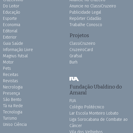
Do Leitor
Anuncie no ClassiCruzeiro
Educação
Publicidade Legal
Esporte
Repórter Cidadão
Economia
Trabalhe Conosco
Editorial
Projetos
Exterior
Guia Saúde
ClassiCruzeiro
Informação Livre
CruzeiroCard
Magnus Futsal
Grafsul
Motor
Burh
Pets
Receitas
Revistas
Fundação Ubaldino do
Necrologia
Amaral
Presença
São Bento
FUA
Tá na Rede
Colégio Politécnico
Tecnologia
Lar Escola Monteiro Lobato
Turismo
Liga Sorocabana de Combate ao
Uniso Ciência
Câncer
Vila dos Velhinhos