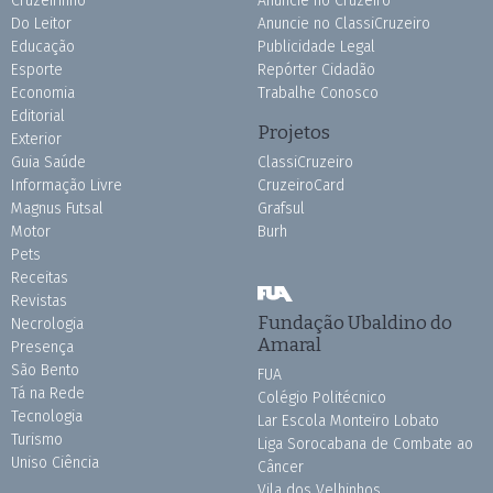
Cruzeirinho
Anuncie no Cruzeiro
Do Leitor
Anuncie no ClassiCruzeiro
Educação
Publicidade Legal
Esporte
Repórter Cidadão
Economia
Trabalhe Conosco
Editorial
Projetos
Exterior
Guia Saúde
ClassiCruzeiro
Informação Livre
CruzeiroCard
Magnus Futsal
Grafsul
Motor
Burh
Pets
Receitas
Revistas
Fundação Ubaldino do
Necrologia
Amaral
Presença
São Bento
FUA
Tá na Rede
Colégio Politécnico
Tecnologia
Lar Escola Monteiro Lobato
Turismo
Liga Sorocabana de Combate ao
Uniso Ciência
Câncer
Vila dos Velhinhos