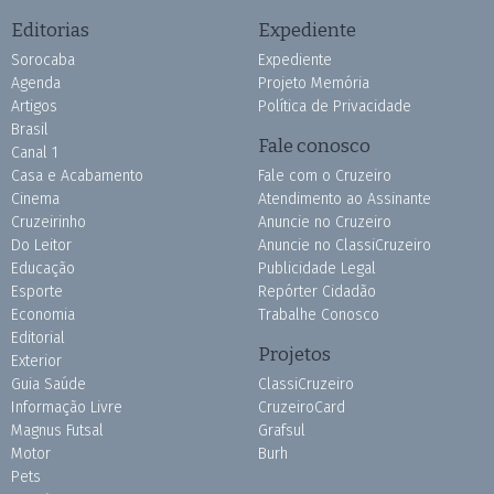
Editorias
Expediente
Sorocaba
Expediente
Agenda
Projeto Memória
Artigos
Política de Privacidade
Brasil
Fale conosco
Canal 1
Casa e Acabamento
Fale com o Cruzeiro
Cinema
Atendimento ao Assinante
Cruzeirinho
Anuncie no Cruzeiro
Do Leitor
Anuncie no ClassiCruzeiro
Educação
Publicidade Legal
Esporte
Repórter Cidadão
Economia
Trabalhe Conosco
Editorial
Projetos
Exterior
Guia Saúde
ClassiCruzeiro
Informação Livre
CruzeiroCard
Magnus Futsal
Grafsul
Motor
Burh
Pets