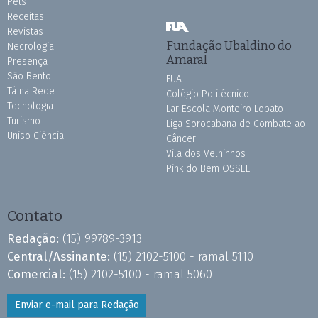
Pets
Receitas
Revistas
Fundação Ubaldino do
Necrologia
Amaral
Presença
São Bento
FUA
Tá na Rede
Colégio Politécnico
Tecnologia
Lar Escola Monteiro Lobato
Turismo
Liga Sorocabana de Combate ao
Uniso Ciência
Câncer
Vila dos Velhinhos
Pink do Bem OSSEL
Contato
Redação:
(15) 99789-3913
Central/Assinante:
(15) 2102-5100 - ramal 5110
Comercial:
(15) 2102-5100 - ramal 5060
Enviar e-mail para Redação