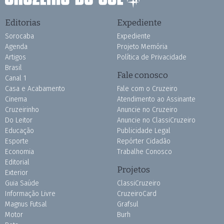
Editorias
Expediente
Sorocaba
Expediente
Agenda
Projeto Memória
Artigos
Política de Privacidade
Brasil
Fale conosco
Canal 1
Casa e Acabamento
Fale com o Cruzeiro
Cinema
Atendimento ao Assinante
Cruzeirinho
Anuncie no Cruzeiro
Do Leitor
Anuncie no ClassiCruzeiro
Educação
Publicidade Legal
Esporte
Repórter Cidadão
Economia
Trabalhe Conosco
Editorial
Projetos
Exterior
Guia Saúde
ClassiCruzeiro
Informação Livre
CruzeiroCard
Magnus Futsal
Grafsul
Motor
Burh