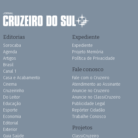
Editorias
Expediente
Sorocaba
Expediente
Agenda
Projeto Memória
Artigos
Política de Privacidade
Brasil
Fale conosco
Canal 1
Casa e Acabamento
Fale com o Cruzeiro
Cinema
Atendimento ao Assinante
Cruzeirinho
Anuncie no Cruzeiro
Do Leitor
Anuncie no ClassiCruzeiro
Educação
Publicidade Legal
Esporte
Repórter Cidadão
Economia
Trabalhe Conosco
Editorial
Projetos
Exterior
Guia Saúde
ClassiCruzeiro