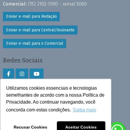
Comercial:
(15) 2102-5100 - ramal 5060
Enviar e-mail para Redação
Enviar e-mail para Central/Assinante
Enviar e-mail para o Comercial
Redes Sociais
Utilizamos cookies essenciais e tecnologias
Faça download do aplicativo
semelhantes de acordo com a nossa Política de
Privacidade. Ao continuar navegando, você
Play Store e App Store
concorda com estas condições.
Saiba mais
Todos os direitos reservados © 2025 Cruzeiro do Sul
Recusar Cookies
Aceitar Cookies