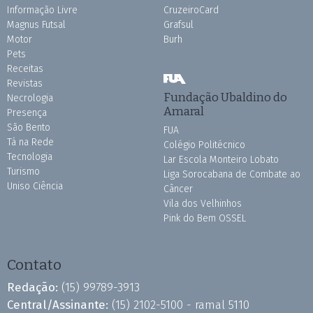
Informação Livre
CruzeiroCard
Magnus Futsal
Grafsul
Motor
Burh
Pets
Receitas
Revistas
Fundação Ubaldino do
Necrologia
Amaral
Presença
São Bento
FUA
Tá na Rede
Colégio Politécnico
Tecnologia
Lar Escola Monteiro Lobato
Turismo
Liga Sorocabana de Combate ao
Uniso Ciência
Câncer
Vila dos Velhinhos
Pink do Bem OSSEL
Contato
Redação:
(15) 99789-3913
Central/Assinante:
(15) 2102-5100 - ramal 5110