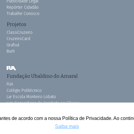
Publicidade Legal
Repórter Cidadão
Trabalhe Conosco
Projetos
ClassiCruzeiro
CruzeiroCard
Grafsul
Burh
Fundação Ubaldino do Amaral
FUA
Colégio Politécnico
Lar Escola Monteiro Lobato
Liga Sorocabana de Combate ao Câncer
Vila dos Velhinhos
Pink do Bem OSSEL
antes de acordo com a nossa Política de Privacidade. Ao cont
Saiba mais