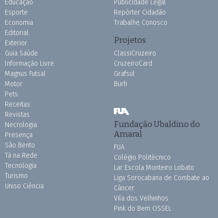
Educação
Publicidade Legal
Esporte
Repórter Cidadão
Economia
Trabalhe Conosco
Editorial
Projetos
Exterior
Guia Saúde
ClassiCruzeiro
Informação Livre
CruzeiroCard
Magnus Futsal
Grafsul
Motor
Burh
Pets
Receitas
Revistas
Fundação Ubaldino do
Necrologia
Amaral
Presença
São Bento
FUA
Tá na Rede
Colégio Politécnico
Tecnologia
Lar Escola Monteiro Lobato
Turismo
Liga Sorocabana de Combate ao
Uniso Ciência
Câncer
Vila dos Velhinhos
Pink do Bem OSSEL