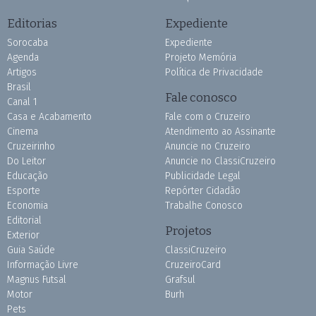
Editorias
Expediente
Sorocaba
Expediente
Agenda
Projeto Memória
Artigos
Política de Privacidade
Brasil
Fale conosco
Canal 1
Casa e Acabamento
Fale com o Cruzeiro
Cinema
Atendimento ao Assinante
Cruzeirinho
Anuncie no Cruzeiro
Do Leitor
Anuncie no ClassiCruzeiro
Educação
Publicidade Legal
Esporte
Repórter Cidadão
Economia
Trabalhe Conosco
Editorial
Projetos
Exterior
Guia Saúde
ClassiCruzeiro
Informação Livre
CruzeiroCard
Magnus Futsal
Grafsul
Motor
Burh
Pets