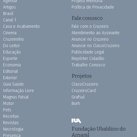
Agenda
Projeto Memória
Artigos
Política de Privacidade
Brasil
Fale conosco
Canal 1
Casa e Acabamento
Fale com o Cruzeiro
Cinema
Atendimento ao Assinante
Cruzeirinho
Anuncie no Cruzeiro
Do Leitor
Anuncie no ClassiCruzeiro
Educação
Publicidade Legal
Esporte
Repórter Cidadão
Economia
Trabalhe Conosco
Editorial
Projetos
Exterior
Guia Saúde
ClassiCruzeiro
Informação Livre
CruzeiroCard
Magnus Futsal
Grafsul
Motor
Burh
Pets
Receitas
Revistas
Fundação Ubaldino do
Necrologia
Amaral
Presença