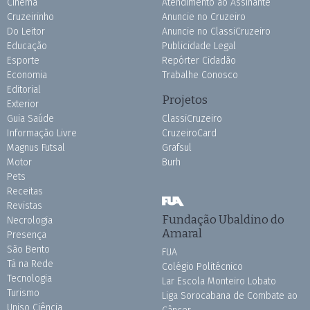
Cinema
Atendimento ao Assinante
Cruzeirinho
Anuncie no Cruzeiro
Do Leitor
Anuncie no ClassiCruzeiro
Educação
Publicidade Legal
Esporte
Repórter Cidadão
Economia
Trabalhe Conosco
Editorial
Projetos
Exterior
Guia Saúde
ClassiCruzeiro
Informação Livre
CruzeiroCard
Magnus Futsal
Grafsul
Motor
Burh
Pets
Receitas
Revistas
Fundação Ubaldino do
Necrologia
Amaral
Presença
São Bento
FUA
Tá na Rede
Colégio Politécnico
Tecnologia
Lar Escola Monteiro Lobato
Turismo
Liga Sorocabana de Combate ao
Uniso Ciência