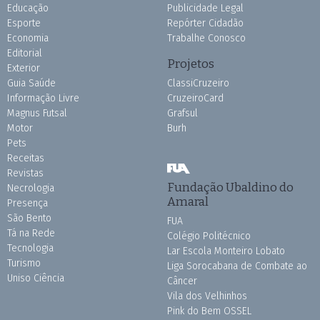
Educação
Publicidade Legal
Esporte
Repórter Cidadão
Economia
Trabalhe Conosco
Editorial
Projetos
Exterior
Guia Saúde
ClassiCruzeiro
Informação Livre
CruzeiroCard
Magnus Futsal
Grafsul
Motor
Burh
Pets
Receitas
Revistas
Fundação Ubaldino do
Necrologia
Amaral
Presença
São Bento
FUA
Tá na Rede
Colégio Politécnico
Tecnologia
Lar Escola Monteiro Lobato
Turismo
Liga Sorocabana de Combate ao
Uniso Ciência
Câncer
Vila dos Velhinhos
Pink do Bem OSSEL