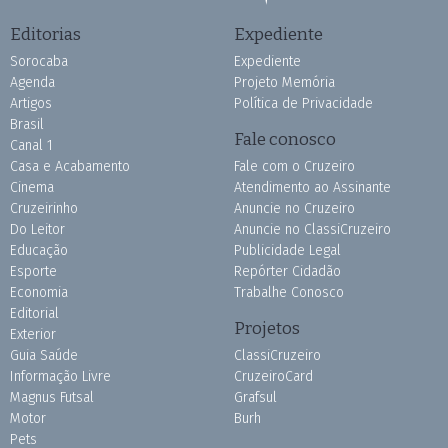
Editorias
Expediente
Sorocaba
Expediente
Agenda
Projeto Memória
Artigos
Política de Privacidade
Brasil
Fale conosco
Canal 1
Casa e Acabamento
Fale com o Cruzeiro
Cinema
Atendimento ao Assinante
Cruzeirinho
Anuncie no Cruzeiro
Do Leitor
Anuncie no ClassiCruzeiro
Educação
Publicidade Legal
Esporte
Repórter Cidadão
Economia
Trabalhe Conosco
Editorial
Projetos
Exterior
Guia Saúde
ClassiCruzeiro
Informação Livre
CruzeiroCard
Magnus Futsal
Grafsul
Motor
Burh
Pets