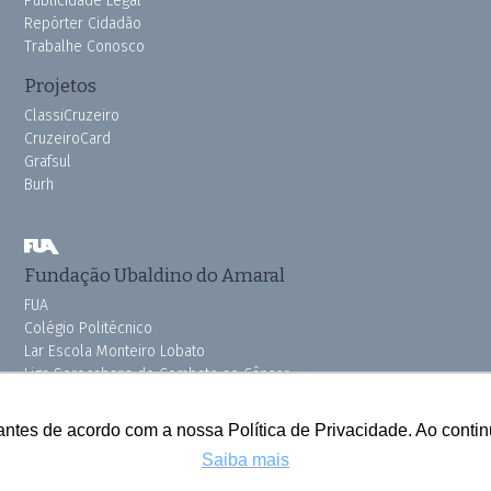
Publicidade Legal
Repórter Cidadão
Trabalhe Conosco
Projetos
ClassiCruzeiro
CruzeiroCard
Grafsul
Burh
Fundação Ubaldino do Amaral
FUA
Colégio Politécnico
Lar Escola Monteiro Lobato
Liga Sorocabana de Combate ao Câncer
Vila dos Velhinhos
Pink do Bem OSSEL
antes de acordo com a nossa Política de Privacidade. Ao cont
Saiba mais