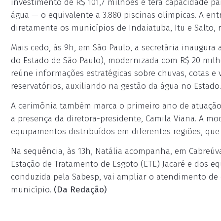
investimento de R$ 101,7 milhões e terá capacidade p
água — o equivalente a 3.880 piscinas olímpicas. A entr
diretamente os municípios de Indaiatuba, Itu e Salto, 
Mais cedo, às 9h, em São Paulo, a secretária inaugura
do Estado de São Paulo), modernizada com R$ 20 milh
reúne informações estratégicas sobre chuvas, cotas e v
reservatórios, auxiliando na gestão da água no Estado.
A cerimônia também marca o primeiro ano de atuação
a presença da diretora-presidente, Camila Viana. A mo
equipamentos distribuídos em diferentes regiões, que
Na sequência, às 13h, Natália acompanha, em Cabreúva
Estação de Tratamento de Esgoto (ETE) Jacaré e dos 
conduzida pela Sabesp, vai ampliar o atendimento de 
município.
(Da Redação)