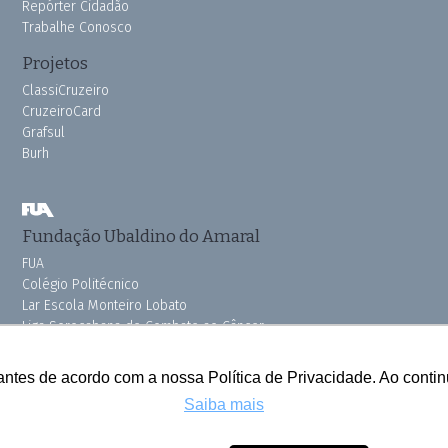
Repórter Cidadão
Trabalhe Conosco
Projetos
ClassiCruzeiro
CruzeiroCard
Grafsul
Burh
Fundação Ubaldino do Amaral
FUA
Colégio Politécnico
Lar Escola Monteiro Lobato
Liga Sorocabana de Combate ao Câncer
Vila dos Velhinhos
Pink do Bem OSSEL
antes de acordo com a nossa Política de Privacidade. Ao cont
Saiba mais