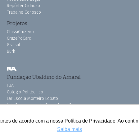
Repórter Cidadão
Trabalhe Conosco
Projetos
ClassiCruzeiro
CruzeiroCard
Grafsul
Burh
Fundação Ubaldino do Amaral
FUA
Colégio Politécnico
Lar Escola Monteiro Lobato
Liga Sorocabana de Combate ao Câncer
Vila dos Velhinhos
Pink do Bem OSSEL
antes de acordo com a nossa Política de Privacidade. Ao cont
Saiba mais