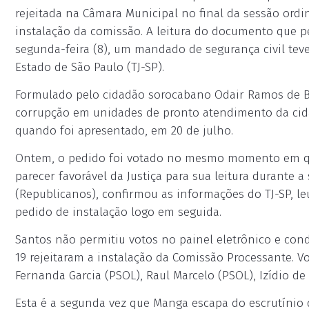
rejeitada na Câmara Municipal no final da sessão ordin
instalação da comissão. A leitura do documento que pe
segunda-feira (8), um mandado de segurança civil tev
Estado de São Paulo (TJ-SP).
Formulado pelo cidadão sorocabano Odair Ramos de Ba
corrupção em unidades de pronto atendimento da cida
quando foi apresentado, em 20 de julho.
Ontem, o pedido foi votado no mesmo momento em qu
parecer favorável da Justiça para sua leitura durante 
(Republicanos), confirmou as informações do TJ-SP, l
pedido de instalação logo em seguida.
Santos não permitiu votos no painel eletrônico e cond
19 rejeitaram a instalação da Comissão Processante. V
Fernanda Garcia (PSOL), Raul Marcelo (PSOL), Izídio de B
Esta é a segunda vez que Manga escapa do escrutínio