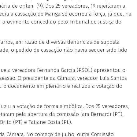
ária de ontem (9). Dos 25 vereadores, 19 rejeitaram a
dia a cassação de Manga só ocorreu à força, já que, na
e provimento concedido pelo Tribunal de Justiça do
rros, em razão de diversas denúncias de suposta
de, o pedido de cassação não havia sequer sido lido
e a vereadora Fernanda Garcia (PSOL) apresentou o
a sessão. O presidente da Câmara, vereador Luís Santos
eu o documento em plenário e realizou a votação do
uziu a votação de forma simbólica. Dos 25 vereadores,
otaram pela abertura da comissão Iara Bernardi (PT),
rito (PT) e Tatiane Costa (PL).
 da Câmara. No começo de julho, outra Comissão