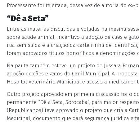
Processante foi rejeitada, dessa vez de autoria do ex-p
“Dê a Seta”
Entre as matérias discutidas e votadas na mesma ses
sobre saúde animal, incentivo à adoção de cães e gat
rua sem saída e a criação da carteirinha de identific
foram aprovados títulos honoríficos e denominações d
Na pauta também esteve um projeto de Jussara Fernande
adoção de cães e gatos do Canil Municipal. A proposta
Hospital Veterinário Municipal e acesso a medicamento
Outro projeto aprovado em primeira discussão foi o d
permanente “Dê a Seta, Sorocaba”, para maior respeito 
(Republicanos) teve aprovado o projeto que cria a Car
Medicinal, documento que dará segurança jurídica e fac