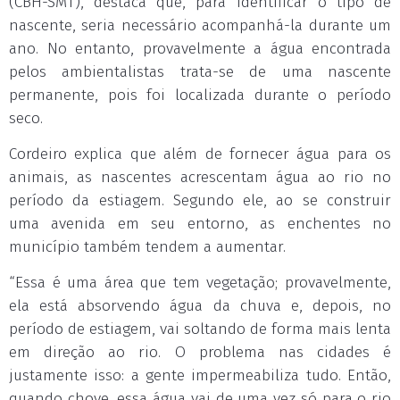
(CBH-SMT), destaca que, para identificar o tipo de
nascente, seria necessário acompanhá-la durante um
ano. No entanto, provavelmente a água encontrada
pelos ambientalistas trata-se de uma nascente
permanente, pois foi localizada durante o período
seco.
Cordeiro explica que além de fornecer água para os
animais, as nascentes acrescentam água ao rio no
período da estiagem. Segundo ele, ao se construir
uma avenida em seu entorno, as enchentes no
município também tendem a aumentar.
“Essa é uma área que tem vegetação; provavelmente,
ela está absorvendo água da chuva e, depois, no
período de estiagem, vai soltando de forma mais lenta
em direção ao rio. O problema nas cidades é
justamente isso: a gente impermeabiliza tudo. Então,
quando chove, essa água vai de uma vez só para o rio