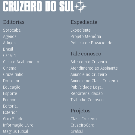
Editorias
Expediente
Sorocaba
Expediente
Agenda
Projeto Memória
Artigos
Política de Privacidade
Brasil
Fale conosco
Canal 1
Casa e Acabamento
Fale com o Cruzeiro
Cinema
Atendimento ao Assinante
Cruzeirinho
Anuncie no Cruzeiro
Do Leitor
Anuncie no ClassiCruzeiro
Educação
Publicidade Legal
Esporte
Repórter Cidadão
Economia
Trabalhe Conosco
Editorial
Projetos
Exterior
Guia Saúde
ClassiCruzeiro
Informação Livre
CruzeiroCard
Magnus Futsal
Grafsul