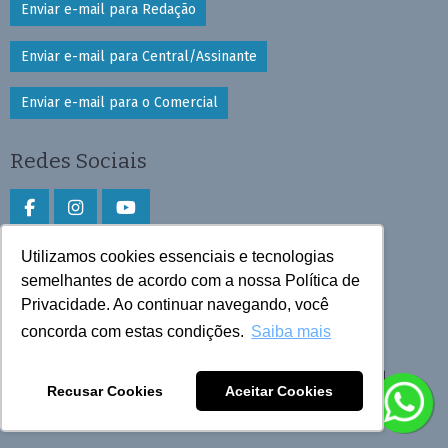
Enviar e-mail para Redação
Enviar e-mail para Central/Assinante
Enviar e-mail para o Comercial
Redes Sociais
Utilizamos cookies essenciais e tecnologias
Faça download do aplicativo
semelhantes de acordo com a nossa Política de
Privacidade. Ao continuar navegando, você
Play Store e App Store
concorda com estas condições.
Saiba mais
Todos os direitos reservados © 2025 Cruzeiro do Sul
Recusar Cookies
Aceitar Cookies