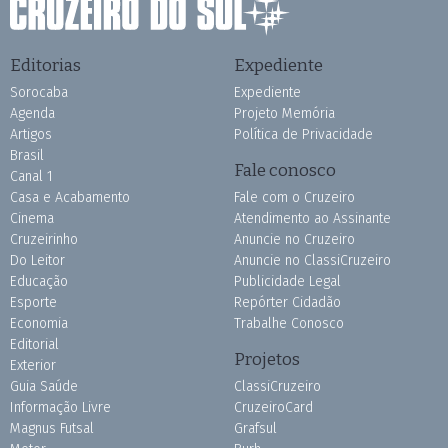
Editorias
Expediente
Sorocaba
Expediente
Agenda
Projeto Memória
Artigos
Política de Privacidade
Brasil
Fale conosco
Canal 1
Casa e Acabamento
Fale com o Cruzeiro
Cinema
Atendimento ao Assinante
Cruzeirinho
Anuncie no Cruzeiro
Do Leitor
Anuncie no ClassiCruzeiro
Educação
Publicidade Legal
Esporte
Repórter Cidadão
Economia
Trabalhe Conosco
Editorial
Projetos
Exterior
Guia Saúde
ClassiCruzeiro
Informação Livre
CruzeiroCard
Magnus Futsal
Grafsul