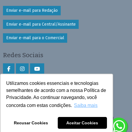
Enviar e-mail para Redação
Enviar e-mail para Central/Assinante
Enviar e-mail para o Comercial
Redes Sociais
Utilizamos cookies essenciais e tecnologias
Faça download do aplicativo
semelhantes de acordo com a nossa Política de
Privacidade. Ao continuar navegando, você
Play Store e App Store
concorda com estas condições.
Saiba mais
Todos os direitos reservados © 2025 Cruzeiro do Sul
Recusar Cookies
Aceitar Cookies