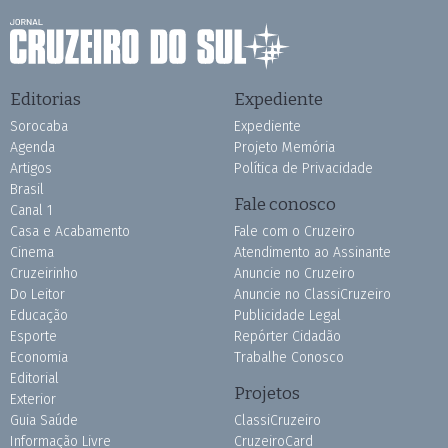
Editorias
Expediente
Sorocaba
Expediente
Agenda
Projeto Memória
Artigos
Política de Privacidade
Brasil
Fale conosco
Canal 1
Casa e Acabamento
Fale com o Cruzeiro
Cinema
Atendimento ao Assinante
Cruzeirinho
Anuncie no Cruzeiro
Do Leitor
Anuncie no ClassiCruzeiro
Educação
Publicidade Legal
Esporte
Repórter Cidadão
Economia
Trabalhe Conosco
Editorial
Projetos
Exterior
Guia Saúde
ClassiCruzeiro
Informação Livre
CruzeiroCard