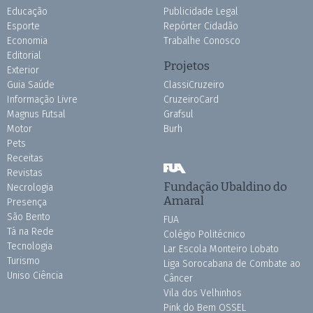
Educação
Publicidade Legal
Esporte
Repórter Cidadão
Economia
Trabalhe Conosco
Editorial
Projetos
Exterior
Guia Saúde
ClassiCruzeiro
Informação Livre
CruzeiroCard
Magnus Futsal
Grafsul
Motor
Burh
Pets
Receitas
Revistas
Fundação Ubaldino do
Necrologia
Amaral
Presença
São Bento
FUA
Tá na Rede
Colégio Politécnico
Tecnologia
Lar Escola Monteiro Lobato
Turismo
Liga Sorocabana de Combate ao
Uniso Ciência
Câncer
Vila dos Velhinhos
Pink do Bem OSSEL