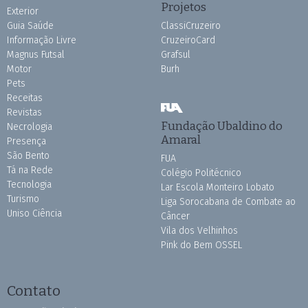
Projetos
Exterior
Guia Saúde
ClassiCruzeiro
Informação Livre
CruzeiroCard
Magnus Futsal
Grafsul
Motor
Burh
Pets
Receitas
Revistas
Fundação Ubaldino do
Necrologia
Amaral
Presença
São Bento
FUA
Tá na Rede
Colégio Politécnico
Tecnologia
Lar Escola Monteiro Lobato
Turismo
Liga Sorocabana de Combate ao
Uniso Ciência
Câncer
Vila dos Velhinhos
Pink do Bem OSSEL
Contato