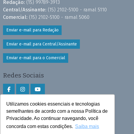
Redação:
(15) 99789-3913
Central/Assinante:
(15) 2102-5100 - ramal 5110
Comercial:
(15) 2102-5100 - ramal 5060
Enviar e-mail para Redação
Enviar e-mail para Central/Assinante
Enviar e-mail para o Comercial
Redes Sociais
Utilizamos cookies essenciais e tecnologias
Faça download do aplicativo
semelhantes de acordo com a nossa Política de
Privacidade. Ao continuar navegando, você
Play Store e App Store
concorda com estas condições.
Saiba mais