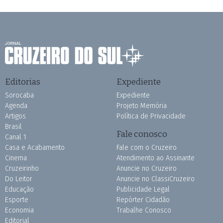
Editorias
Expediente
Sorocaba
Expediente
Agenda
Projeto Memória
Artigos
Política de Privacidade
Brasil
Fale conosco
Canal 1
Casa e Acabamento
Fale com o Cruzeiro
Cinema
Atendimento ao Assinante
Cruzeirinho
Anuncie no Cruzeiro
Do Leitor
Anuncie no ClassiCruzeiro
Educação
Publicidade Legal
Esporte
Repórter Cidadão
Economia
Trabalhe Conosco
Editorial