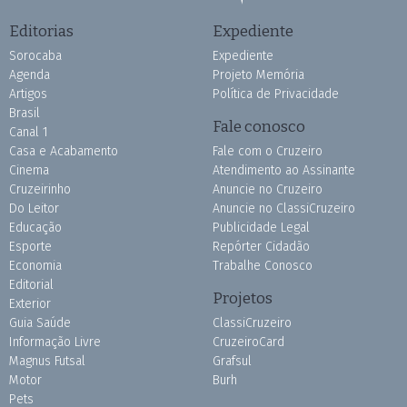
Editorias
Expediente
Sorocaba
Expediente
Agenda
Projeto Memória
Artigos
Política de Privacidade
Brasil
Fale conosco
Canal 1
Casa e Acabamento
Fale com o Cruzeiro
Cinema
Atendimento ao Assinante
Cruzeirinho
Anuncie no Cruzeiro
Do Leitor
Anuncie no ClassiCruzeiro
Educação
Publicidade Legal
Esporte
Repórter Cidadão
Economia
Trabalhe Conosco
Editorial
Projetos
Exterior
Guia Saúde
ClassiCruzeiro
Informação Livre
CruzeiroCard
Magnus Futsal
Grafsul
Motor
Burh
Pets