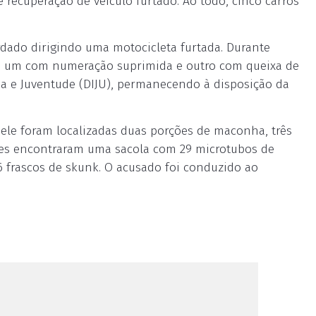
 recuperação de veículo furtado. Ao todo, cinco carros
rdado dirigindo uma motocicleta furtada. Durante
sis: um com numeração suprimida e outro com queixa de
ia e Juventude (DIJU), permanecendo à disposição da
 ele foram localizadas duas porções de maconha, três
ipes encontraram uma sacola com 29 microtubos de
6 frascos de skunk. O acusado foi conduzido ao