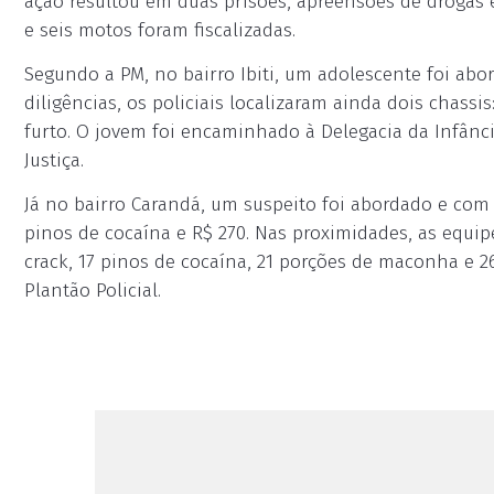
ação resultou em duas prisões, apreensões de drogas e
e seis motos foram fiscalizadas.
Segundo a PM, no bairro Ibiti, um adolescente foi abo
diligências, os policiais localizaram ainda dois chas
furto. O jovem foi encaminhado à Delegacia da Infânc
Justiça.
Já no bairro Carandá, um suspeito foi abordado e com
pinos de cocaína e R$ 270. Nas proximidades, as equ
crack, 17 pinos de cocaína, 21 porções de maconha e 2
Plantão Policial.