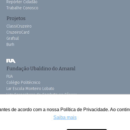
Repórter Cidadão
Trabalhe Conosco
Projetos
ClassiCruzeiro
CruzeiroCard
Grafsul
Burh
Fundação Ubaldino do Amaral
FUA
Colégio Politécnico
Lar Escola Monteiro Lobato
Liga Sorocabana de Combate ao Câncer
Vila dos Velhinhos
Pink do Bem OSSEL
antes de acordo com a nossa Política de Privacidade. Ao cont
Saiba mais