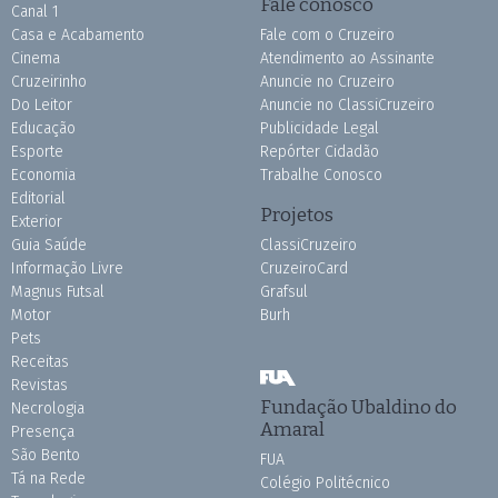
Fale conosco
Canal 1
Casa e Acabamento
Fale com o Cruzeiro
Cinema
Atendimento ao Assinante
Cruzeirinho
Anuncie no Cruzeiro
Do Leitor
Anuncie no ClassiCruzeiro
Educação
Publicidade Legal
Esporte
Repórter Cidadão
Economia
Trabalhe Conosco
Editorial
Projetos
Exterior
Guia Saúde
ClassiCruzeiro
Informação Livre
CruzeiroCard
Magnus Futsal
Grafsul
Motor
Burh
Pets
Receitas
Revistas
Fundação Ubaldino do
Necrologia
Amaral
Presença
São Bento
FUA
Tá na Rede
Colégio Politécnico