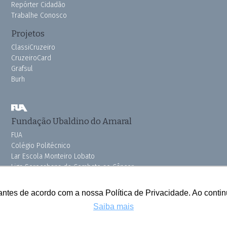
Repórter Cidadão
Trabalhe Conosco
Projetos
ClassiCruzeiro
CruzeiroCard
Grafsul
Burh
Fundação Ubaldino do Amaral
FUA
Colégio Politécnico
Lar Escola Monteiro Lobato
Liga Sorocabana de Combate ao Câncer
Vila dos Velhinhos
Pink do Bem OSSEL
antes de acordo com a nossa Política de Privacidade. Ao cont
Saiba mais