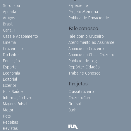
Sorocaba
Expediente
Agenda
Projeto Memória
Artigos
Política de Privacidade
Brasil
Fale conosco
Canal 1
Casa e Acabamento
Fale com o Cruzeiro
Cinema
Atendimento ao Assinante
Cruzeirinho
Anuncie no Cruzeiro
Do Leitor
Anuncie no ClassiCruzeiro
Educação
Publicidade Legal
Esporte
Repórter Cidadão
Economia
Trabalhe Conosco
Editorial
Projetos
Exterior
Guia Saúde
ClassiCruzeiro
Informação Livre
CruzeiroCard
Magnus Futsal
Grafsul
Motor
Burh
Pets
Receitas
Revistas