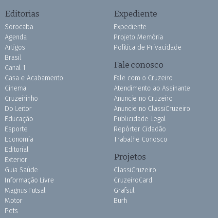
Editorias
Expediente
Sorocaba
Expediente
Agenda
Projeto Memória
Artigos
Política de Privacidade
Brasil
Fale conosco
Canal 1
Casa e Acabamento
Fale com o Cruzeiro
Cinema
Atendimento ao Assinante
Cruzeirinho
Anuncie no Cruzeiro
Do Leitor
Anuncie no ClassiCruzeiro
Educação
Publicidade Legal
Esporte
Repórter Cidadão
Economia
Trabalhe Conosco
Editorial
Projetos
Exterior
Guia Saúde
ClassiCruzeiro
Informação Livre
CruzeiroCard
Magnus Futsal
Grafsul
Motor
Burh
Pets