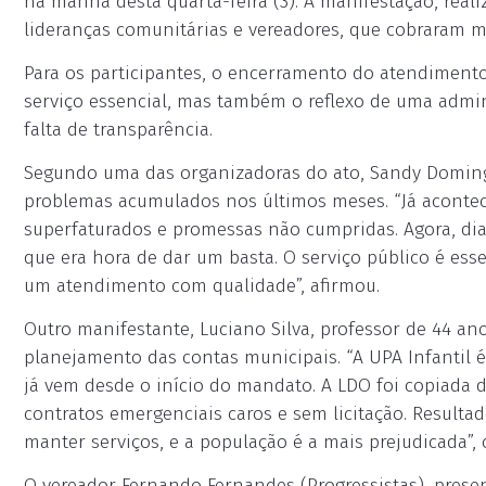
na manhã desta quarta-feira (3). A manifestação, real
lideranças comunitárias e vereadores, que cobraram m
Para os participantes, o encerramento do atendiment
serviço essencial, mas também o reflexo de uma admi
falta de transparência.
Segundo uma das organizadoras do ato, Sandy Domingu
problemas acumulados nos últimos meses. “Já acontec
superfaturados e promessas não cumpridas. Agora, di
que era hora de dar um basta. O serviço público é es
um atendimento com qualidade”, afirmou.
Outro manifestante, Luciano Silva, professor de 44 a
planejamento das contas municipais. “A UPA Infantil
já vem desde o início do mandato. A LDO foi copiada
contratos emergenciais caros e sem licitação. Resulta
manter serviços, e a população é a mais prejudicada”, c
O vereador Fernando Fernandes (Progressistas), prese