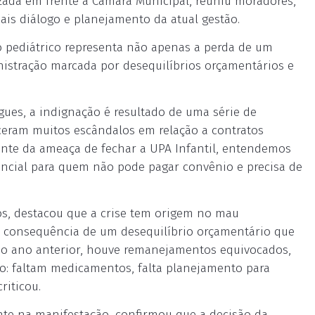
izada em frente à Câmara Municipal, reuniu moradores,
ais diálogo e planejamento da atual gestão.
o pediátrico representa não apenas a perda de um
nistração marcada por desequilíbrios orçamentários e
es, a indignação é resultado de uma série de
eram muitos escândalos em relação a contratos
ante da ameaça de fechar a UPA Infantil, entendemos
sencial para quem não pode pagar convênio e precisa de
nos, destacou que a crise tem origem no mau
 é consequência de um desequilíbrio orçamentário que
 do ano anterior, houve remanejamentos equivocados,
do: faltam medicamentos, falta planejamento para
riticou.
nte na manifestação, confirmou que a decisão da