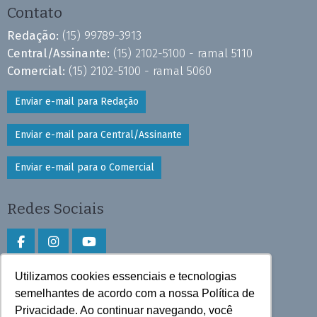
Contato
Redação:
(15) 99789-3913
Central/Assinante:
(15) 2102-5100 - ramal 5110
Comercial:
(15) 2102-5100 - ramal 5060
Enviar e-mail para Redação
Enviar e-mail para Central/Assinante
Enviar e-mail para o Comercial
Redes Sociais
Utilizamos cookies essenciais e tecnologias
Faça download do aplicativo
semelhantes de acordo com a nossa Política de
Privacidade. Ao continuar navegando, você
Play Store e App Store