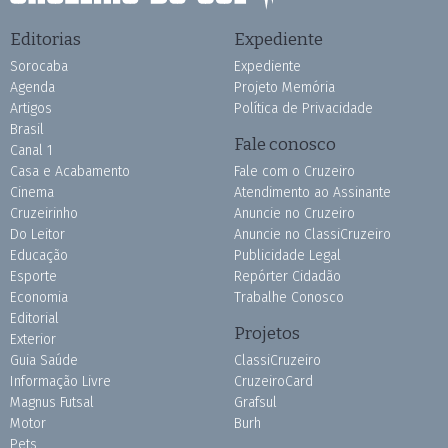
Editorias
Expediente
Sorocaba
Expediente
Agenda
Projeto Memória
Artigos
Política de Privacidade
Brasil
Fale conosco
Canal 1
Casa e Acabamento
Fale com o Cruzeiro
Cinema
Atendimento ao Assinante
Cruzeirinho
Anuncie no Cruzeiro
Do Leitor
Anuncie no ClassiCruzeiro
Educação
Publicidade Legal
Esporte
Repórter Cidadão
Economia
Trabalhe Conosco
Editorial
Projetos
Exterior
Guia Saúde
ClassiCruzeiro
Informação Livre
CruzeiroCard
Magnus Futsal
Grafsul
Motor
Burh
Pets