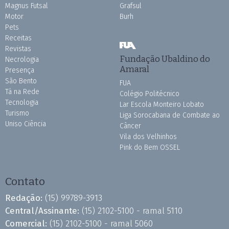
Magnus Futsal
Grafsul
Motor
Burh
Pets
Receitas
Revistas
Fundação Ubaldino do
Necrologia
Amaral
Presença
São Bento
FUA
Tá na Rede
Colégio Politécnico
Tecnologia
Lar Escola Monteiro Lobato
Turismo
Liga Sorocabana de Combate ao
Uniso Ciência
Câncer
Vila dos Velhinhos
Pink do Bem OSSEL
Contato
Redação:
(15) 99789-3913
Central/Assinante:
(15) 2102-5100 - ramal 5110
Comercial:
(15) 2102-5100 - ramal 5060