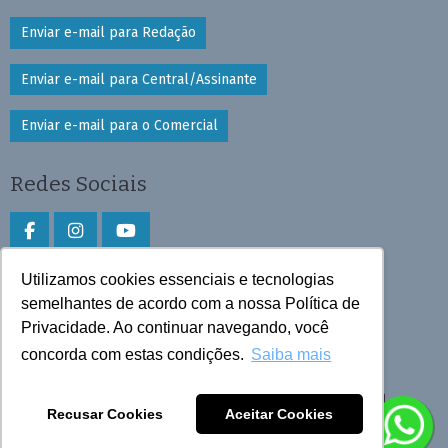
Enviar e-mail para Redação
Enviar e-mail para Central/Assinante
Enviar e-mail para o Comercial
Redes Sociais
Utilizamos cookies essenciais e tecnologias
Faça download do aplicativo
semelhantes de acordo com a nossa Política de
Privacidade. Ao continuar navegando, você
Play Store e App Store
concorda com estas condições.
Saiba mais
Todos os direitos reservados © 2025 Cruzeiro do Sul
Recusar Cookies
Aceitar Cookies