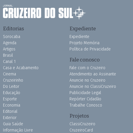
Editorias
Expediente
Sorocaba
Expediente
Agenda
Projeto Memória
Artigos
Política de Privacidade
Brasil
Fale conosco
Canal 1
Casa e Acabamento
Fale com o Cruzeiro
Cinema
Atendimento ao Assinante
Cruzeirinho
Anuncie no Cruzeiro
Do Leitor
Anuncie no ClassiCruzeiro
Educação
Publicidade Legal
Esporte
Repórter Cidadão
Economia
Trabalhe Conosco
Editorial
Projetos
Exterior
Guia Saúde
ClassiCruzeiro
Informação Livre
CruzeiroCard