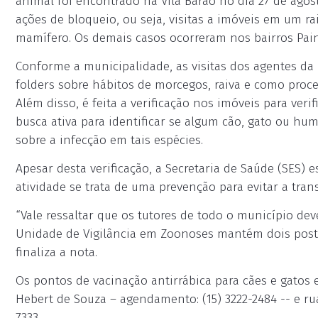
animal foi encontrado na Vila Barão no dia 27 de agost
ações de bloqueio, ou seja, visitas a imóveis em um ra
mamífero. Os demais casos ocorreram nos bairros Painei
Conforme a municipalidade, as visitas dos agentes d
folders sobre hábitos de morcegos, raiva e como pro
Além disso, é feita a verificação nos imóveis para ver
busca ativa para identificar se algum cão, gato ou 
sobre a infecção em tais espécies.
Apesar desta verificação, a Secretaria de Saúde (SES) e
atividade se trata de uma prevenção para evitar a tra
“Vale ressaltar que os tutores de todo o município de
Unidade de Vigilância em Zoonoses mantém dois posto
finaliza a nota.
Os pontos de vacinação antirrábica para cães e gatos 
Hebert de Souza – agendamento: (15) 3222-2484 -- e ru
7333.