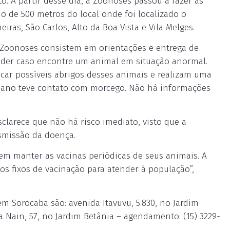
o. A partir desse dia, a Zoonoses passou a fazer as
io de 500 metros do local onde foi localizado o
ras, São Carlos, Alto da Boa Vista e Vila Melges.
a Zoonoses consistem em orientações e entrega de
ceder caso encontre um animal em situação anormal.
ificar possíveis abrigos desses animais e realizam uma
humano teve contato com morcego. Não há informações
sclarece que não há risco imediato, visto que a
nsmissão da doença.
vem manter as vacinas periódicas de seus animais. A
s fixos de vacinação para atender à população”,
em Sorocaba são: avenida Itavuvu, 5.830, no Jardim
a Nain, 57, no Jardim Betânia – agendamento: (15) 3229-