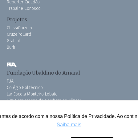
Repórter Cidadão
Trabalhe Conosco
Projetos
ClassiCruzeiro
CruzeiroCard
Grafsul
Burh
Fundação Ubaldino do Amaral
FUA
Colégio Politécnico
Lar Escola Monteiro Lobato
Liga Sorocabana de Combate ao Câncer
Vila dos Velhinhos
Pink do Bem OSSEL
antes de acordo com a nossa Política de Privacidade. Ao cont
Saiba mais