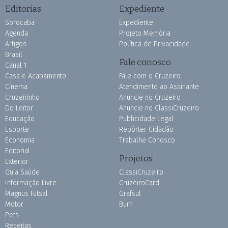
Editorias
Expediente
Sorocaba
Expediente
Agenda
Projeto Memória
Artigos
Política de Privacidade
Brasil
Fale conosco
Canal 1
Casa e Acabamento
Fale com o Cruzeiro
Cinema
Atendimento ao Assinante
Cruzeirinho
Anuncie no Cruzeiro
Do Leitor
Anuncie no ClassiCruzeiro
Educação
Publicidade Legal
Esporte
Repórter Cidadão
Economia
Trabalhe Conosco
Editorial
Projetos
Exterior
Guia Saúde
ClassiCruzeiro
Informação Livre
CruzeiroCard
Magnus Futsal
Grafsul
Motor
Burh
Pets
Receitas