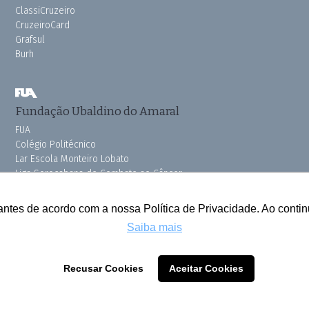
ClassiCruzeiro
CruzeiroCard
Grafsul
Burh
Fundação Ubaldino do Amaral
FUA
Colégio Politécnico
Lar Escola Monteiro Lobato
Liga Sorocabana de Combate ao Câncer
Vila dos Velhinhos
Pink do Bem OSSEL
antes de acordo com a nossa Política de Privacidade. Ao cont
Saiba mais
Todos os direitos reservados © 2025 Cruzeiro do Sul
Recusar Cookies
Aceitar Cookies