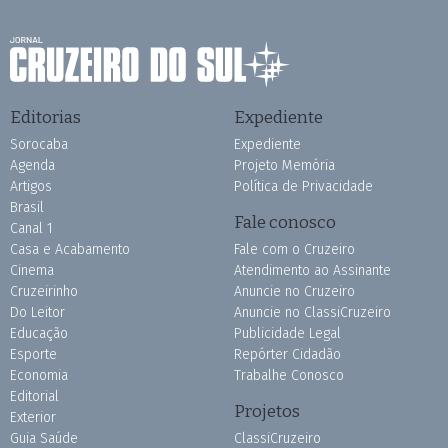
Editorias
Expediente
Sorocaba
Expediente
Agenda
Projeto Memória
Artigos
Política de Privacidade
Brasil
Fale conosco
Canal 1
Casa e Acabamento
Fale com o Cruzeiro
Cinema
Atendimento ao Assinante
Cruzeirinho
Anuncie no Cruzeiro
Do Leitor
Anuncie no ClassiCruzeiro
Educação
Publicidade Legal
Esporte
Repórter Cidadão
Economia
Trabalhe Conosco
Editorial
Projetos
Exterior
Guia Saúde
ClassiCruzeiro