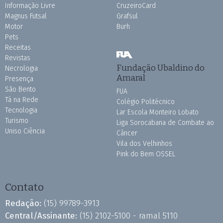
Informação Livre
CruzeiroCard
Magnus Futsal
Grafsul
Motor
Burh
Pets
Receitas
Revistas
Fundação Ubaldino do
Necrologia
Amaral
Presença
São Bento
FUA
Tá na Rede
Colégio Politécnico
Tecnologia
Lar Escola Monteiro Lobato
Turismo
Liga Sorocabana de Combate ao
Uniso Ciência
Câncer
Vila dos Velhinhos
Pink do Bem OSSEL
Contato
Redação:
(15) 99789-3913
Central/Assinante:
(15) 2102-5100 - ramal 5110