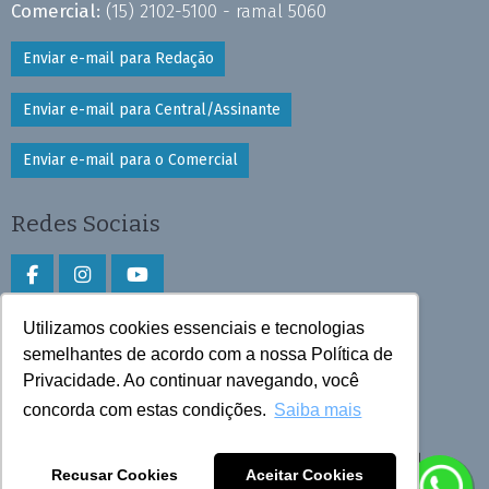
Comercial:
(15) 2102-5100 - ramal 5060
Enviar e-mail para Redação
Enviar e-mail para Central/Assinante
Enviar e-mail para o Comercial
Redes Sociais
Utilizamos cookies essenciais e tecnologias
Faça download do aplicativo
semelhantes de acordo com a nossa Política de
Privacidade. Ao continuar navegando, você
Play Store e App Store
concorda com estas condições.
Saiba mais
Todos os direitos reservados © 2025 Cruzeiro do Sul
Recusar Cookies
Aceitar Cookies