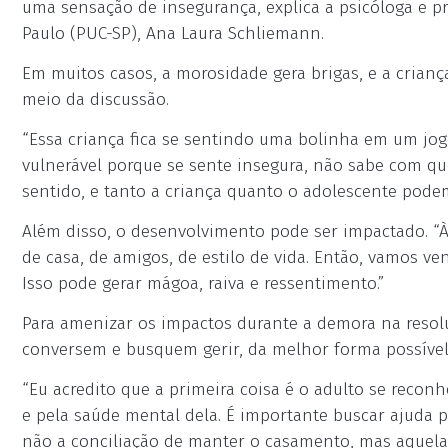
uma sensação de insegurança, explica a psicóloga e pr
Paulo (PUC-SP), Ana Laura Schliemann.
Em muitos casos, a morosidade gera brigas, e a criança
meio da discussão.
“Essa criança fica se sentindo uma bolinha em um jo
vulnerável porque se sente insegura, não sabe com quem
sentido, e tanto a criança quanto o adolescente podem
Além disso, o desenvolvimento pode ser impactado. “Às
de casa, de amigos, de estilo de vida. Então, vamos v
Isso pode gerar mágoa, raiva e ressentimento.”
Para amenizar os impactos durante a demora na resolu
conversem e busquem gerir, da melhor forma possível,
“Eu acredito que a primeira coisa é o adulto se recon
e pela saúde mental dela. É importante buscar ajuda pr
não a conciliação de manter o casamento, mas aquela 