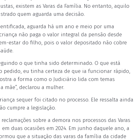
justas, existem as Varas da Família. No entanto, aquilo
rustrado quem aguarda uma decisão.
dentificada, aguarda há um ano e meio por uma
 criança não paga o valor integral da pensão desde
em-estar do filho, pois o valor depositado não cobre
saúde.
seguindo o que tinha sido determinado. O que está
pedido, eu tinha certeza de que ia funcionar rápido,
mostra a forma como o Judiciário lida com temas
 mãe”, declarou a mulher.
iança sequer foi citado no processo. Ele ressalta ainda
o cumpre a legislação.
be reclamações sobre a demora nos processos das Varas
m em duas ocasiões em 2024. Em junho daquele ano, a
rmou que a situação das varas da família da cidade