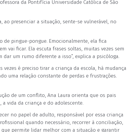
ofessora da Pontifícia Universidade Católica de São
, ao presenciar a situação, sente-se vulnerável, no
go de pingue-pongue. Emocionalmente, ela fica
 vai ficar. Ela escuta frases soltas, muitas vezes sem
 dar um rumo diferente a isso”, explica a psicóloga.
 vezes é preciso tirar a criança da escola, há mudança
endo uma relação constante de perdas e frustrações.
ção de um conflito, Ana Laura orienta que os pais
 a vida da criança e do adolescente.
hecer no papel de adulto, responsável por essa criança
ofissional quando necessário, recorrer à conciliação,
que permite lidar melhor com a situação e garantir