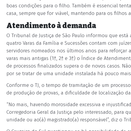
boas condições para o filho. Também é essencial tent
casa, sempre que for viável, mantendo para os filhos 
Atendimento à demanda
O Tribunal de Justiça de São Paulo informou que está
quatro Varas da Família e Sucessões contam com juízes 
servidores nomeados nos últimos anos para reforçar as
varas mais antigas (1ª, 2ª e 3ª) o Índice de Atendime
de processos finalizados supera o de novos casos. Não
por se tratar de uma unidade instalada há pouco mai
Conforme o TJ, o tempo de tramitação de um processo
de produção de provas, a dificuldade de localização da
“No mais, havendo morosidade excessiva e injustifica
Corregedoria Geral da Justiça pelo interessado, para 
unidade ou ao(à) magistrado(a) responsável”, diz o Trib