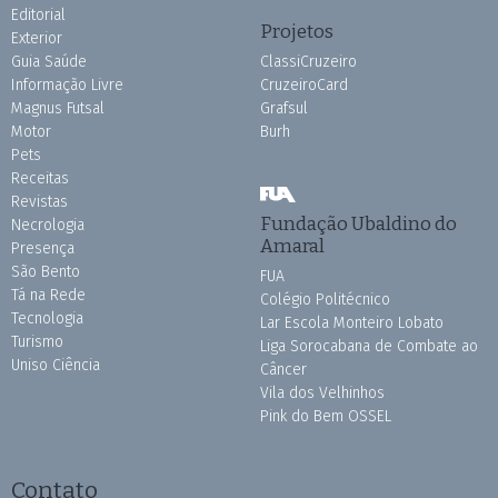
Editorial
Projetos
Exterior
Guia Saúde
ClassiCruzeiro
Informação Livre
CruzeiroCard
Magnus Futsal
Grafsul
Motor
Burh
Pets
Receitas
Revistas
Fundação Ubaldino do
Necrologia
Amaral
Presença
São Bento
FUA
Tá na Rede
Colégio Politécnico
Tecnologia
Lar Escola Monteiro Lobato
Turismo
Liga Sorocabana de Combate ao
Uniso Ciência
Câncer
Vila dos Velhinhos
Pink do Bem OSSEL
Contato