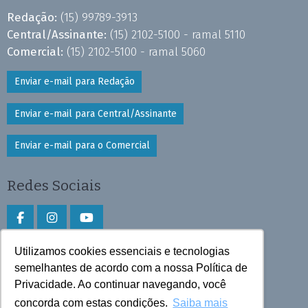
Redação:
(15) 99789-3913
Central/Assinante:
(15) 2102-5100 - ramal 5110
Comercial:
(15) 2102-5100 - ramal 5060
Enviar e-mail para Redação
Enviar e-mail para Central/Assinante
Enviar e-mail para o Comercial
Redes Sociais
Utilizamos cookies essenciais e tecnologias
Faça download do aplicativo
semelhantes de acordo com a nossa Política de
Privacidade. Ao continuar navegando, você
Play Store e App Store
concorda com estas condições.
Saiba mais