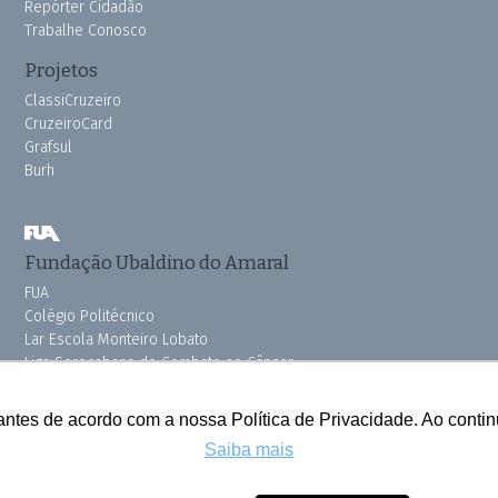
Repórter Cidadão
Trabalhe Conosco
Projetos
ClassiCruzeiro
CruzeiroCard
Grafsul
Burh
Fundação Ubaldino do Amaral
FUA
Colégio Politécnico
Lar Escola Monteiro Lobato
Liga Sorocabana de Combate ao Câncer
Vila dos Velhinhos
Pink do Bem OSSEL
antes de acordo com a nossa Política de Privacidade. Ao cont
Saiba mais