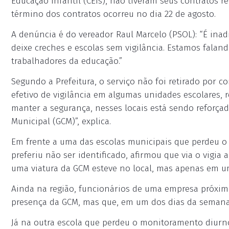
Educação Infantil (CEIs), não tiveram seus contratos 
término dos contratos ocorreu no dia 22 de agosto.
A denúncia é do vereador Raul Marcelo (PSOL): “É ina
deixe creches e escolas sem vigilância. Estamos falan
trabalhadores da educação.”
Segundo a Prefeitura, o serviço não foi retirado por 
efetivo de vigilância em algumas unidades escolares, 
manter a segurança, nesses locais está sendo reforça
Municipal (GCM)”, explica.
Em frente a uma das escolas municipais que perdeu 
preferiu não ser identificado, afirmou que via o vigi
uma viatura da GCM esteve no local, mas apenas em u
Ainda na região, funcionários de uma empresa próxi
presença da GCM, mas que, em um dos dias da semana,
Já na outra escola que perdeu o monitoramento diurno,