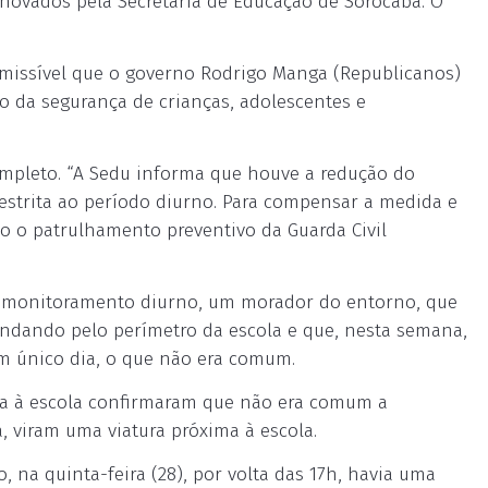
renovados pela Secretaria de Educação de Sorocaba. O
dmissível que o governo Rodrigo Manga (Republicanos)
do da segurança de crianças, adolescentes e
completo. “A Sedu informa que houve a redução do
restrita ao período diurno. Para compensar a medida e
do o patrulhamento preventivo da Guarda Civil
o monitoramento diurno, um morador do entorno, que
a andando pelo perímetro da escola e que, nesta semana,
m único dia, o que não era comum.
ma à escola confirmaram que não era comum a
 viram uma viatura próxima à escola.
 na quinta-feira (28), por volta das 17h, havia uma