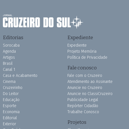
Editorias
Expediente
Sorocaba
Expediente
Agenda
Projeto Memória
Artigos
Política de Privacidade
Brasil
Fale conosco
Canal 1
Casa e Acabamento
Fale com o Cruzeiro
Cinema
Atendimento ao Assinante
Cruzeirinho
Anuncie no Cruzeiro
Do Leitor
Anuncie no ClassiCruzeiro
Educação
Publicidade Legal
Esporte
Repórter Cidadão
Economia
Trabalhe Conosco
Editorial
Projetos
Exterior