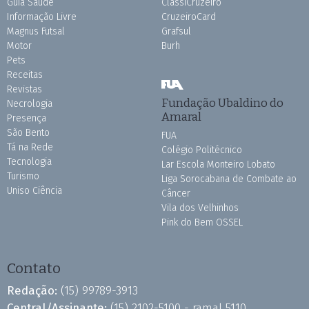
Guia Saúde
ClassiCruzeiro
Informação Livre
CruzeiroCard
Magnus Futsal
Grafsul
Motor
Burh
Pets
Receitas
Revistas
Fundação Ubaldino do
Necrologia
Amaral
Presença
São Bento
FUA
Tá na Rede
Colégio Politécnico
Tecnologia
Lar Escola Monteiro Lobato
Turismo
Liga Sorocabana de Combate ao
Uniso Ciência
Câncer
Vila dos Velhinhos
Pink do Bem OSSEL
Contato
Redação:
(15) 99789-3913
Central/Assinante:
(15) 2102-5100 - ramal 5110