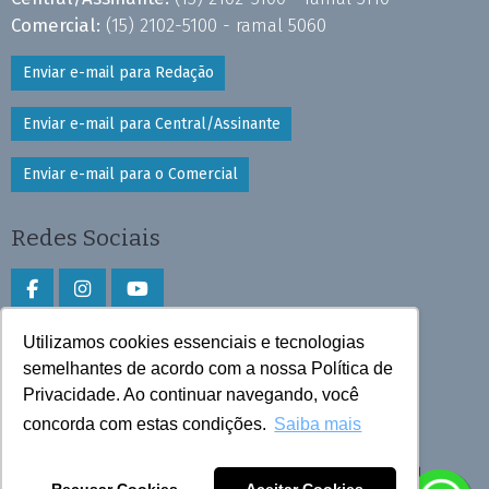
Comercial:
(15) 2102-5100 - ramal 5060
Enviar e-mail para Redação
Enviar e-mail para Central/Assinante
Enviar e-mail para o Comercial
Redes Sociais
Utilizamos cookies essenciais e tecnologias
Faça download do aplicativo
semelhantes de acordo com a nossa Política de
Privacidade. Ao continuar navegando, você
Play Store e App Store
concorda com estas condições.
Saiba mais
Todos os direitos reservados © 2025 Cruzeiro do Sul