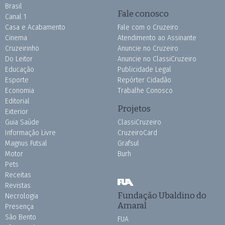
Brasil
Fale conosco
Canal 1
Casa e Acabamento
Fale com o Cruzeiro
Cinema
Atendimento ao Assinante
Cruzeirinho
Anuncie no Cruzeiro
Do Leitor
Anuncie no ClassiCruzeiro
Educação
Publicidade Legal
Esporte
Repórter Cidadão
Economia
Trabalhe Conosco
Editorial
Projetos
Exterior
Guia Saúde
ClassiCruzeiro
Informação Livre
CruzeiroCard
Magnus Futsal
Grafsul
Motor
Burh
Pets
Receitas
Revistas
Fundação Ubaldino do
Necrologia
Amaral
Presença
São Bento
FUA