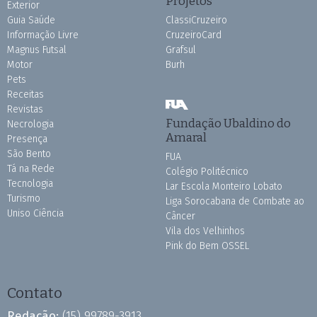
Projetos
Exterior
Guia Saúde
ClassiCruzeiro
Informação Livre
CruzeiroCard
Magnus Futsal
Grafsul
Motor
Burh
Pets
Receitas
Revistas
Fundação Ubaldino do
Necrologia
Amaral
Presença
São Bento
FUA
Tá na Rede
Colégio Politécnico
Tecnologia
Lar Escola Monteiro Lobato
Turismo
Liga Sorocabana de Combate ao
Uniso Ciência
Câncer
Vila dos Velhinhos
Pink do Bem OSSEL
Contato
Redação:
(15) 99789-3913