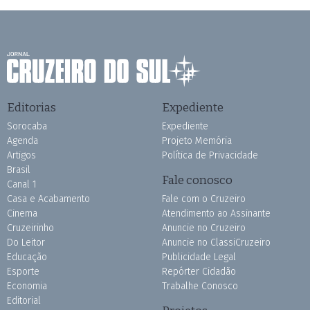
Editorias
Expediente
Sorocaba
Expediente
Agenda
Projeto Memória
Artigos
Política de Privacidade
Brasil
Fale conosco
Canal 1
Casa e Acabamento
Fale com o Cruzeiro
Cinema
Atendimento ao Assinante
Cruzeirinho
Anuncie no Cruzeiro
Do Leitor
Anuncie no ClassiCruzeiro
Educação
Publicidade Legal
Esporte
Repórter Cidadão
Economia
Trabalhe Conosco
Editorial