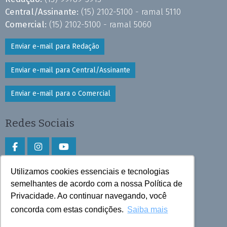
Central/Assinante:
(15) 2102-5100 - ramal 5110
Comercial:
(15) 2102-5100 - ramal 5060
Enviar e-mail para Redação
Enviar e-mail para Central/Assinante
Enviar e-mail para o Comercial
Redes Sociais
Utilizamos cookies essenciais e tecnologias
Faça download do aplicativo
semelhantes de acordo com a nossa Política de
Privacidade. Ao continuar navegando, você
Play Store e App Store
concorda com estas condições.
Saiba mais