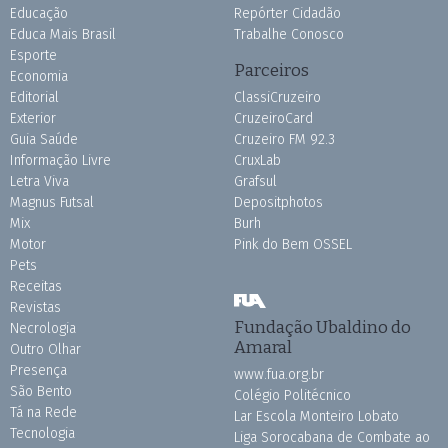
Educação
Repórter Cidadão
Educa Mais Brasil
Trabalhe Conosco
Esporte
Parceiros
Economia
Editorial
ClassiCruzeiro
Exterior
CruzeiroCard
Guia Saúde
Cruzeiro FM 92.3
Informação Livre
CruxLab
Letra Viva
Grafsul
Magnus Futsal
Depositphotos
Mix
Burh
Motor
Pink do Bem OSSEL
Pets
Receitas
Revistas
Fundação Ubaldino do
Necrologia
Amaral
Outro Olhar
Presença
www.fua.org.br
São Bento
Colégio Politécnico
Tá na Rede
Lar Escola Monteiro Lobato
Tecnologia
Liga Sorocabana de Combate ao