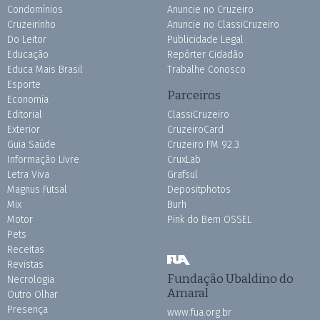
Condomínios
Anuncie no Cruzeiro
Cruzeirinho
Anuncie no ClassiCruzeiro
Do Leitor
Publicidade Legal
Educação
Repórter Cidadão
Educa Mais Brasil
Trabalhe Conosco
Esporte
Parceiros
Economia
Editorial
ClassiCruzeiro
Exterior
CruzeiroCard
Guia Saúde
Cruzeiro FM 92.3
Informação Livre
CruxLab
Letra Viva
Grafsul
Magnus Futsal
Depositphotos
Mix
Burh
Motor
Pink do Bem OSSEL
Pets
Receitas
Revistas
Fundação Ubaldino do
Necrologia
Amaral
Outro Olhar
Presença
www.fua.org.br